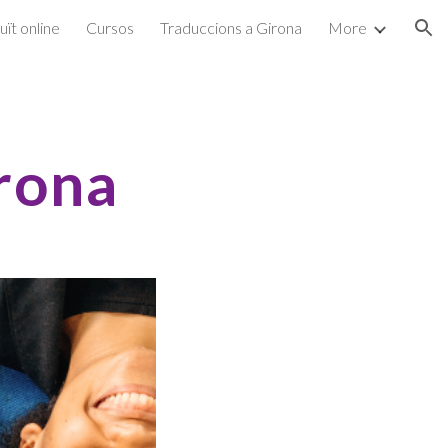
uït online
Cursos
Traduccions a Girona
More
ion
irona