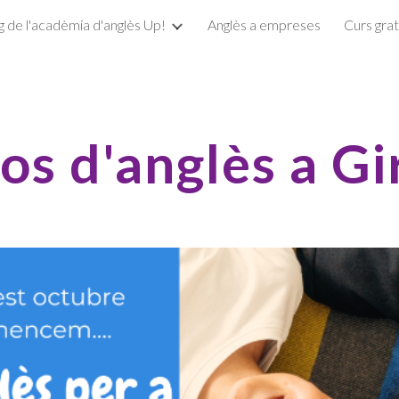
g de l'acadèmia d'anglès Up!
Anglès a empreses
Curs grat
ip to main content
Skip to navigat
os d'anglès a G